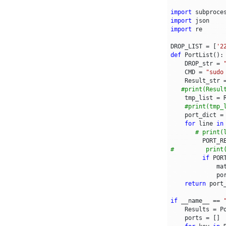
import
subproce
import
json
import
re
DROP_LIST
=
[
'2
def
PortList
():
DROP_str
=
CMD
=
"sudo
Result_str
#print(Resul
tmp_list
=
#print(tmp_
port_dict
=
for
line
in
# print(
PORT_R
#         print
if
POR
ma
po
return
port
if
__name__
==
Results
=
P
ports
=
[]