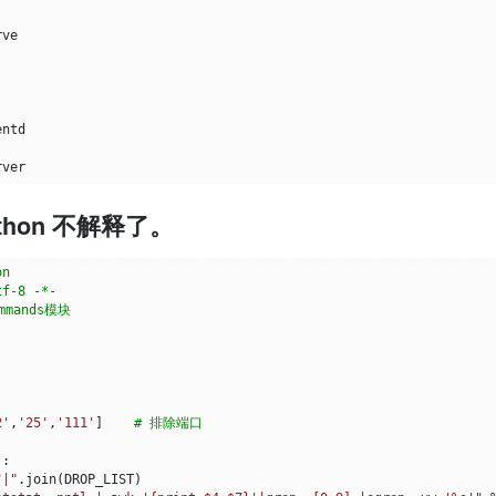
ython 不解释了。
on
tf-8 -*-
ommands模块
2'
,
'25'
,
'111'
]
# 排除端口
):
"|"
.
join
(
DROP_LIST
)