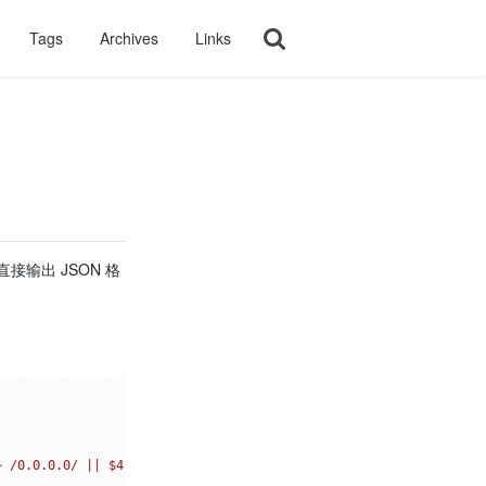
Tags
Archives
Links
输出 JSON 格
~ /0.0.0.0/ || $4 ~ /127.0.0.1/)print $5}'"""
)