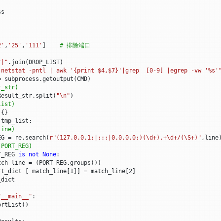
ss
2'
,
'25'
,
'111'
]
# 排除端口
"|"
.
join
(
DROP_LIST
)
 netstat -pntl | awk '{print $4,$7}'|grep  [0-9] |egrep -vw '
%s
'
=
subprocess
.
getoutput
(
CMD
)
t_str)
Result_str
.
split
(
"
\n
"
)
list)
{}
tmp_list
:
line)
EG
=
re
.
search
(
r
"(127.0.0.1:|:::|0.0.0.0:)(\d+).+\d+/(\S+)"
,
line
(PORT_REG)
T_REG
is
not
None
:
tch_line
=
(
PORT_REG
.
groups
())
rt_dict
[
match_line
[
1
]]
=
match_line
[
2
]
_dict
"__main__"
:
ortList
()