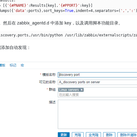
Results
:
=
[{
'{#PNAME}'
:
Results
[
key
],
'{#PPORT}'
:
key
}]
dumps
({
'data'
:
ports
},
sort_keys
=
True
,
indent
=
4
,
separators
=
(
','
,
':'
后在 zabbix_agentd.d 中添加 key，以及调用脚本功能目录。
 前端添加自动发现：