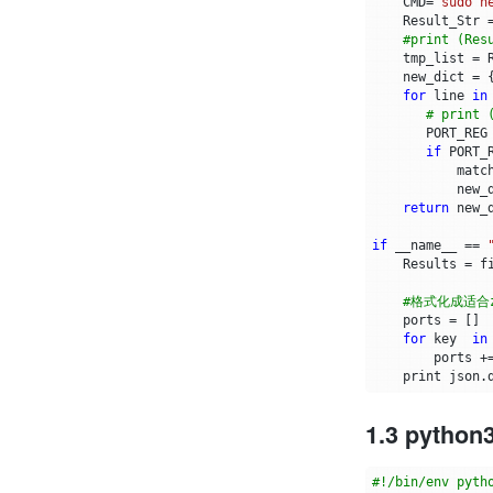
CMD
=
"sudo n
Result_Str
#print (Res
tmp_list
=
new_dict
=
for
line
in
# print 
PORT_REG
if
PORT_
matc
new_
return
new_
if
__name__
==
Results
=
f
#格式化成适合za
ports
=
[]
for
key
in
ports
+
print
json
.
1.3 pyt
#!/bin/env pyth