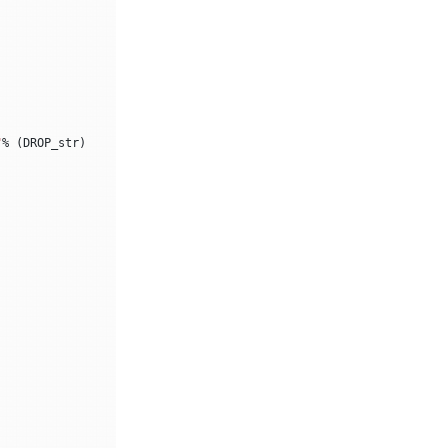
"
%
(
DROP_str
)
)