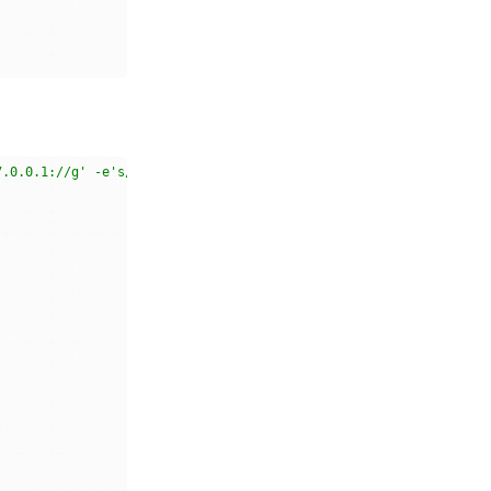
7.0.0.1://g' -e's/0.0.0.0://g' -e's/::://g' -e's/::1://g' -e's/1