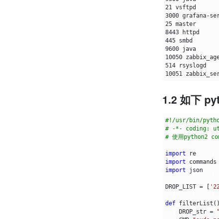
21
3000
25
8443
445
9600
10050
514
10051
1.2 如下 p
#!/usr/bin/pyth
# -*- coding: u
# 使用python2 c
import
re
import
commands
import
json
DROP_LIST
=
[
'2
def
filterList
(
DROP_str
=