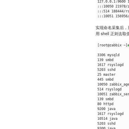
实现命名采集后，
用 shell 正则去
[
root@zabbix ~
]
3306
139
1617
5203
25
445
10050
514
10051
139
80
9200
1617
10514
5203
9300