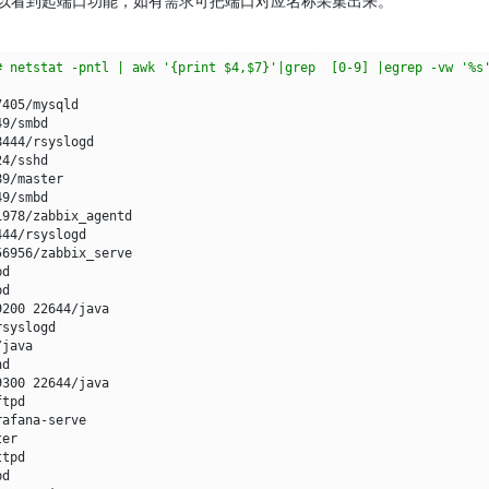
# netstat -pntl | awk '{print $4,$7}'|grep  [0-9] |egrep -vw '%s