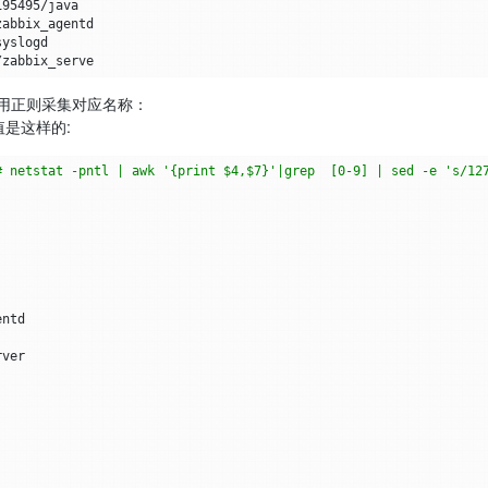
用正则采集对应名称：
取值是这样的:
# netstat -pntl | awk '{print $4,$7}'|grep  [0-9] | sed -e 's/12