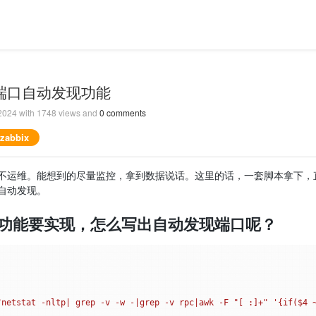
监控端口自动发现功能
 2024
with
1748
views and
0
comments
 zabbix
不运维。能想到的尽量监控，拿到数据说话。这里的话，一套脚本拿下，直接
自动发现。
脚本功能要实现，怎么写出自动发现端口呢？
"netstat -nltp| grep -v -w -|grep -v rpc|awk -F "[ :]+" '{if($4 