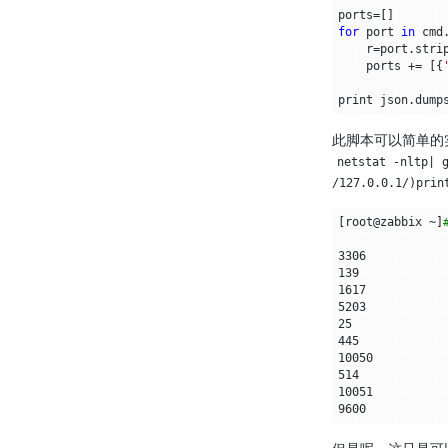
ports
=
[]
for
port
in
cmd
r
=
port
.
stri
ports
+=
[{
print
json
.
dump
此脚本可以简单的实
netstat -nltp| g
/127.0.0.1/)prin
[
root@zabbix ~
]
3306
139
1617
5203
25
445
10050
514
10051
9600
但是呢，这只是可