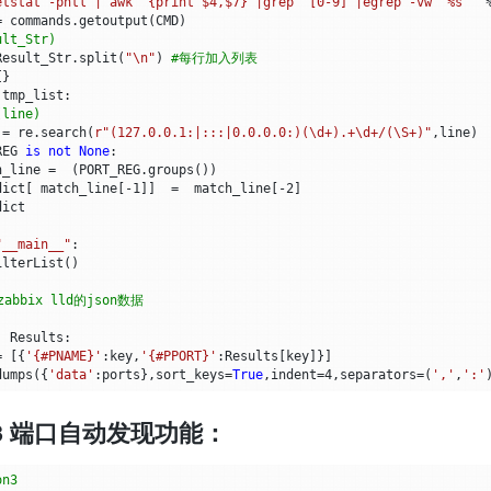
etstat -pntl | awk '{print $4,$7}'|grep  [0-9] |egrep -vw '
%s
'"
=
commands
.
getoutput
(
CMD
)
ult_Str)
Result_Str
.
split
(
"
\n
"
)
#每行加入列表
{}
tmp_list
:
(line)
=
re
.
search
(
r
"(127.0.0.1:|:::|0.0.0.0:)(\d+).+\d+/(\S+)"
,
line
)
REG
is
not
None
:
h_line
=
(
PORT_REG
.
groups
())
dict
[
match_line
[
-
1
]]
=
match_line
[
-
2
]
dict
"__main__"
:
ilterList
()
bbix lld的json数据
Results
:
=
[{
'{#PNAME}'
:
key
,
'{#PPORT}'
:
Results
[
key
]}]
dumps
({
'data'
:
ports
},
sort_keys
=
True
,
indent
=
4
,
separators
=
(
','
,
':'
hon3 端口自动发现功能：
on3