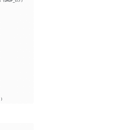
%
(
DROP_str
)
))