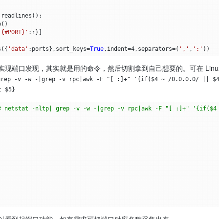
.
readlines
():
p
()
'{#PORT}'
:
r
}]
s
({
'data'
:
ports
},
sort_keys
=
True
,
indent
=
4
,
separators
=
(
','
,
':'
))
现端口发现，其实就是用的命令，然后切割拿到自己想要的。可在 Linu
rep -v -w -|grep -v rpc|awk -F "[ :]+" '{if($4 ~ /0.0.0.0/ || $4
t $5}
# netstat -nltp| grep -v -w -|grep -v rpc|awk -F "[ :]+" '{if($4
以看到起端口功能，如有需求可把端口对应名称采集出来。