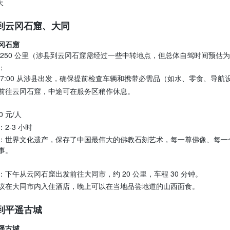
天
到云冈石窟、大同
冈石窟
 250 公里（涉县到云冈石窟需经过一些中转地点，但总体自驾时间预估为 3
：
 7:00 从涉县出发，确保提前检查车辆和携带必需品（如水、零食、导航
前往云冈石窟，中途可在服务区稍作休息。
0 元/人
：2-3 小时
：世界文化遗产，保存了中国最伟大的佛教石刻艺术，每一尊佛像、每一
事。
：下午从云冈石窟出发前往大同市，约 20 公里，车程 30 分钟。
议在大同市内入住酒店，晚上可以在当地品尝地道的山西面食。
到平遥古城
遥古城