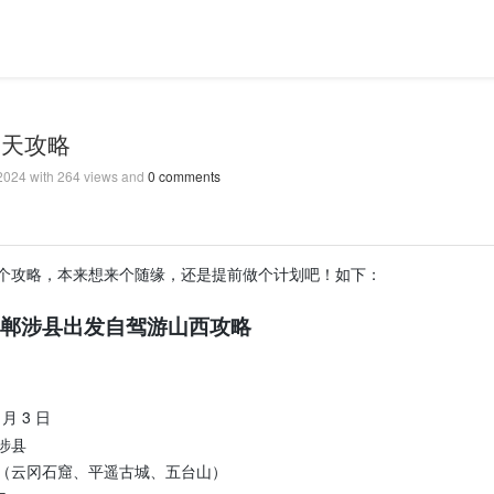
3天攻略
 2024
with
264
views and
0
comments
个攻略，本来想来个随缘，还是提前做个计划吧！如下：
号邯郸涉县出发自驾游山西攻略
 月 3 日
涉县
（云冈石窟、平遥古城、五台山）