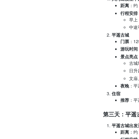
距离
：约
行程安排
早上
中途
平遥古城
门票
：1
游玩时间
景点亮点
古城
日升
文庙
夜晚
：平
住宿
推荐
：平
第三天：平遥
平遥古城出发
距离
：约