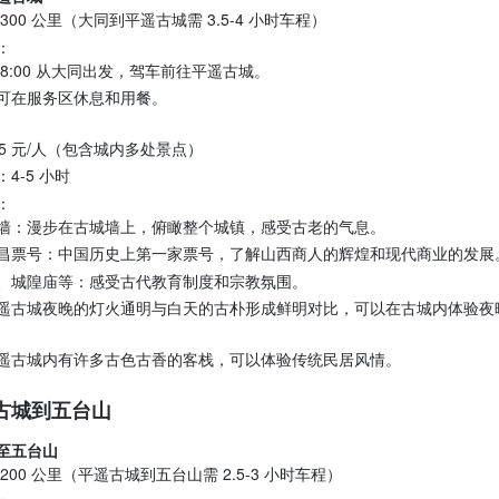
 300 公里（大同到平遥古城需 3.5-4 小时车程）
：
 8:00 从大同出发，驾车前往平遥古城。
可在服务区休息和用餐。
25 元/人（包含城内多处景点）
：4-5 小时
：
墙：漫步在古城墙上，俯瞰整个城镇，感受古老的气息。
昌票号：中国历史上第一家票号，了解山西商人的辉煌和现代商业的发展
、城隍庙等：感受古代教育制度和宗教氛围。
遥古城夜晚的灯火通明与白天的古朴形成鲜明对比，可以在古城内体验夜
遥古城内有许多古色古香的客栈，可以体验传统民居风情。
古城到五台山
至五台山
 200 公里（平遥古城到五台山需 2.5-3 小时车程）