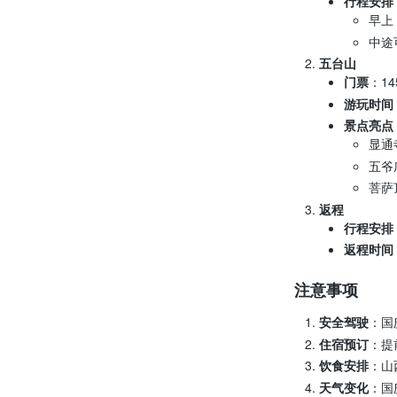
行程安排
早上
中途
五台山
门票
：14
游玩时间
景点亮点
显通
五爷
菩萨
返程
行程安排
返程时间
注意事项
安全驾驶
：国
住宿预订
：提
饮食安排
：山
天气变化
：国