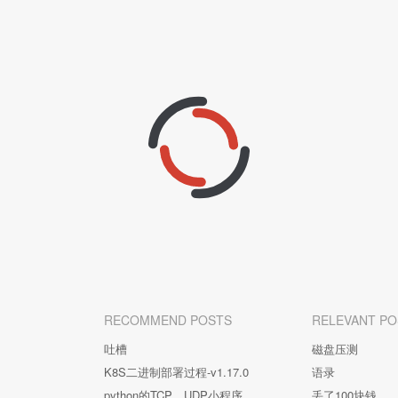
RECOMMEND POSTS
RELEVANT PO
吐槽
磁盘压测
K8S二进制部署过程-v1.17.0
语录
python的TCP、UDP小程序
丢了100块钱