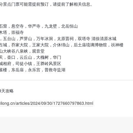
分景点门票可能需提前预订，请提前了解相关信息。
石窟，悬空寺，华严寺，九龙壁，北岳恒山
木塔，崇福寺
，五台山，芦芽山，万年冰洞，太原晋祠，双塔寺 清徐清原水城
古城，乔家大院，王家大院，介休绵山，后土庙琉璃博物馆，祆神楼
山大峡谷八泉峡，观音堂
天，壶口，云丘山，大槐树，华门
城相府，司徒小镇，王莽岭风景区
雀楼，东岳庙，永乐宫，普救寺盐湖
3天攻略
shilong.cn/articles/2024/09/30/1727660797863.html