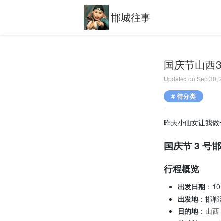
邯城往事
国庆节山西
Updated on
Sep 30,
# 待分类
昨天小仙女让我做
国庆节 3 
行程概览
出发日期
：10
出发地
：邯郸
目的地
：山西