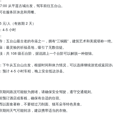
：
 7:00 从平遥古城出发，驾车前往五台山。
可在服务区休息和用餐。
5 元/人（有效期 2 天）
：4-5 小时
：
寺：五台山最古老的寺庙之一，拥有“三铜殿”，建筑艺术和美观堪称一绝
庙：最灵验的祈福圣地，吸引了无数信徒。
顶：共 108 级石台阶，据说踏上一个台阶可以解脱一种烦恼。
：下午从五台山出发，根据时间和体力情况，可以选择继续游览或返回涉
：预计 4-5 小时车程，晚上安全抵达涉县。
庆期间路况可能较为拥堵，请确保安全驾驶，遵守交通规则。
前预订酒店或客栈，确保有合适的住宿。
西以面食著称，不要错过刀削面、猫耳朵等特色美食。
庆期间天气可能转凉，建议携带适当的衣物。