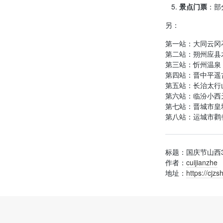
景点门票
：部
另：
第一站：大同云冈
第二站：朔州应县
第三站：忻州温泉
第四站：晋中平遥
第五站：长治太行
第六站：临汾小西
第七站：晋城市皇
第八站：运城市鹳
标题：国庆节山西
作者：
cuijianzhe
地址：
https://cjz