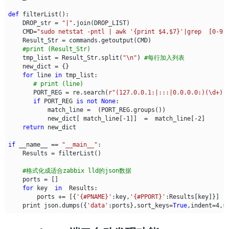
def
filterList
():
DROP_str
=
"|"
.
join
(
DROP_LIST
)
CMD
=
"sudo netstat -pntl | awk '{print $4,$7}'|grep  [0-9]
Result_Str
=
commands
.
getoutput
(
CMD
)
#print (Result_Str)
tmp_list
=
Result_Str
.
split
(
"
\n
"
)
#每行加入列表
new_dict
=
{}
for
line
in
tmp_list
:
# print (line)
PORT_REG
=
re
.
search
(
r
"(127.0.0.1:|:::|0.0.0.0:)(\d+).
if
PORT_REG
is
not
None
:
match_line
=
(
PORT_REG
.
groups
())
new_dict
[
match_line
[
-
1
]]
=
match_line
[
-
2
]
return
new_dict
if
__name__
==
"__main__"
:
Results
=
filterList
()
#格式化成适合zabbix lld的json数据
ports
=
[]
for
key
in
Results
:
ports
+=
[{
'{#PNAME}'
:
key
,
'{#PPORT}'
:
Results
[
key
]}]
print
json
.
dumps
({
'data'
:
ports
},
sort_keys
=
True
,
indent
=
4
,
s