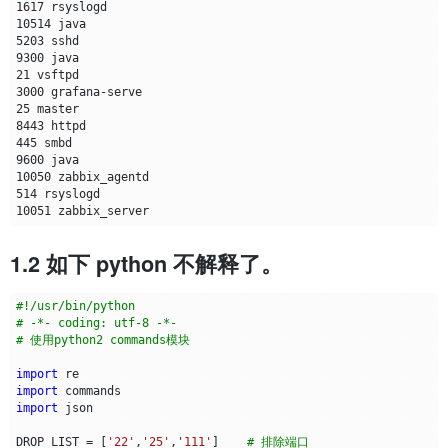
1617
10514
5203
9300
21
3000
25
8443
445
9600
10050
514
10051
1.2 如下 python 不解释了。
#!/usr/bin/python
# -*- coding: utf-8 -*-
# 使用python2 commands模块
import
re
import
commands
import
json
DROP_LIST
=
[
'22'
,
'25'
,
'111'
]
# 排除端口