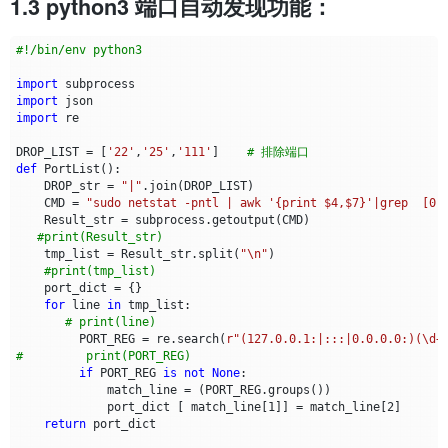
1.3 python3 端口自动发现功能：
#!/bin/env python3
import
subprocess
import
json
import
re
DROP_LIST
=
[
'22'
,
'25'
,
'111'
]
# 排除端口
def
PortList
():
DROP_str
=
"|"
.
join
(
DROP_LIST
)
CMD
=
"sudo netstat -pntl | awk '{print $4,$7}'|grep  [0-
Result_str
=
subprocess
.
getoutput
(
CMD
)
#print(Result_str)
tmp_list
=
Result_str
.
split
(
"
\n
"
)
#print(tmp_list)
port_dict
=
{}
for
line
in
tmp_list
:
# print(line)
PORT_REG
=
re
.
search
(
r
"(127.0.0.1:|:::|0.0.0.0:)(\d+
#         print(PORT_REG)
if
PORT_REG
is
not
None
:
match_line
=
(
PORT_REG
.
groups
())
port_dict
[
match_line
[
1
]]
=
match_line
[
2
]
return
port_dict