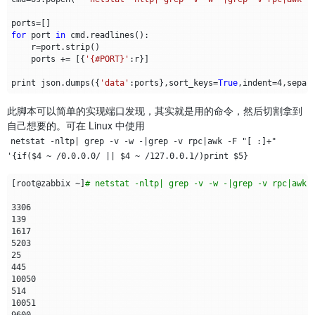
ports
=
[]
for
port
in
cmd
.
readlines
():
r
=
port
.
strip
()
ports
+=
[{
'{#PORT}'
:
r
}]
print
json
.
dumps
({
'data'
:
ports
},
sort_keys
=
True
,
indent
=
4
,
separ
此脚本可以简单的实现端口发现，其实就是用的命令，然后切割拿到
自己想要的。可在 Linux 中使用
netstat -nltp| grep -v -w -|grep -v rpc|awk -F "[ :]+" 
'{if($4 ~ /0.0.0.0/ || $4 ~ /127.0.0.1/)print $5}
[
root@zabbix ~
]
# netstat -nltp| grep -v -w -|grep -v rpc|awk 
3306
139
1617
5203
25
445
10050
514
10051
9600