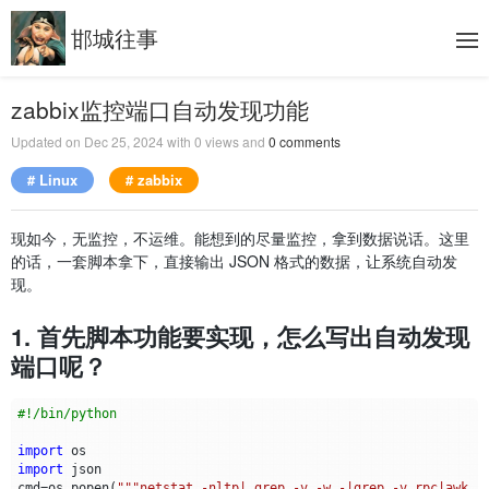
邯城往事
zabbix监控端口自动发现功能
Updated on
Dec 25, 2024
with
0
views and
0
comments
# Linux
# zabbix
现如今，无监控，不运维。能想到的尽量监控，拿到数据说话。这里
的话，一套脚本拿下，直接输出 JSON 格式的数据，让系统自动发
现。
1. 首先脚本功能要实现，怎么写出自动发现
端口呢？
#!/bin/python
import
os
import
json
cmd
=
os
.
popen
(
"""netstat -nltp| grep -v -w -|grep -v rpc|awk -