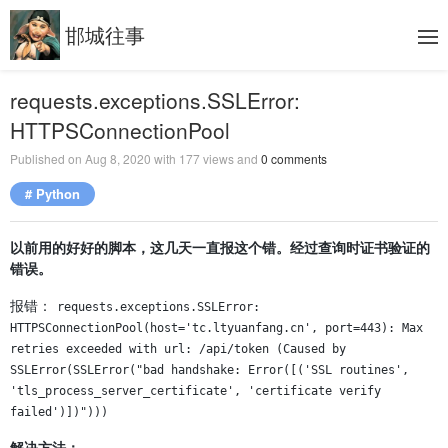
邯城往事
requests.exceptions.SSLError:
HTTPSConnectionPool
Published on
Aug 8, 2020
with
177
views and
0
comments
# Python
以前用的好好的脚本，这几天一直报这个错。经过查询时证书验证的
错误。
报错：
requests.exceptions.SSLError: 
HTTPSConnectionPool(host='tc.ltyuanfang.cn', port=443): Max 
retries exceeded with url: /api/token (Caused by 
SSLError(SSLError("bad handshake: Error([('SSL routines', 
'tls_process_server_certificate', 'certificate verify 
failed')])")))
解决方法：