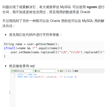
问题出现了就要解决它，有大佬推荐说 MySQL 可以使用
ngram
进行
分词，我不知道是啥也没用过，而且我用的数据库是 Oracle
不过我找到了另外一种既可以在 Oracle 用的也可以在 MySQL 用的解
决办法：
首先我们在代码中进行字符串替换：
String
name
=
user
.
getUserName
();
if
(
null
!=
name
&&
!
""
.
equals
(
name
)){
user
.
setName
(
name
.
replaceAll
(
"\\%"
,
"\\\\%"
).
replaceAll
(
"\
}
然后修改查询 sql: