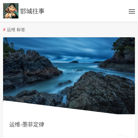
邯城往事
#
运维 标签
运维-墨菲定律