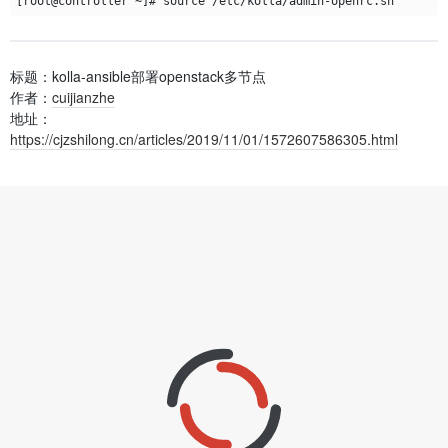
标题：kolla-ansible部署openstack多节点
作者：
cuijianzhe
地址：
https://cjzshilong.cn/articles/2019/11/01/1572607586305.html