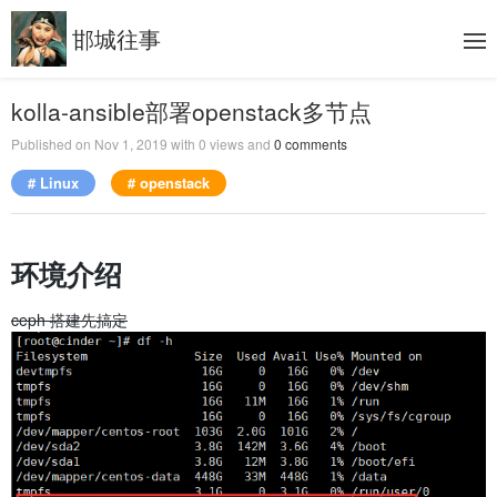
邯城往事
kolla-ansible部署openstack多节点
Published on
Nov 1, 2019
with
0
views and
0
comments
# Linux
# openstack
环境介绍
ceph 搭建先搞定