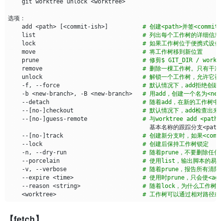
    add <path> 
[
<commit-ish>
]
# 创建<path>并签<commit
    list                               
# 列出每个工作树的详细信息
    lock                               
# 如果工作树位于便携式设
    move                               
# 将工作树移到新位置
    prune                              
# 修剪$ GIT_DIR / wo
    remove                             
# 删除一棵工作树。只有干
    unlock                             
# 解锁一个工作树，允许它
    -f, --force                        
# 默认情况下，add拒绝创建
    -b <new-branch>, -B <new-branch>   
# 用add，创建一个名为<new-
    --detach                           
# 随着add，在新的工作树中分
    --
[
no-
]
checkout                    
# 默认情况下，add检查出来<
    --
[
no-
]
guess-remote                
# 与worktree add <
    --
[
no-
]
track                       
# 创建新分支时，如果<com
    --lock                             
# 创建后保持工作树锁定
    -n, --dry-run                      
# 随着prune，不要删除任
    --porcelain                        
# 使用list，输出脚本的易
    -v, --verbose                      
# 随着prune，报告所有清除
    --expire <time>                    
# 使用时prune，只会使<
    --reason <string>                  
# 随着lock，为什么工作树
    <worktree>                         
# 工作树可以通过相对路径
【fetch】