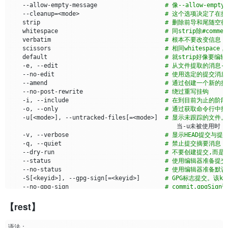
    --allow-empty-message                   
# 像--allow-e
    --ita-invisible-in-index                            
# 默认
    --cleanup
=
<mode>                        
# 这个选项决定了在提交之
    -1 --base, -2 --ours, -3 --theirs                   
# 比
    strip                                   
# 删除前导和尾随空
    -0                                                  
# 忽
    whitespace                              
# 同strip除#comm
    <path>…​                                             
# 给出
    verbatim                                
# 根本不要改变信息
    scissors                                
# 相同whitesp
    default                                 
# 就strip好像要编辑
    -e, --edit                              
# 从文件提取的消息-
    --no-edit                               
# 使用选定的提交消息而
    --amend                                 
# 通过创建一个新的
    --no-post-rewrite                       
# 绕过重写挂钩
    -i, --include                           
# 在到目前为止的阶
    -o, --only                              
# 通过获取命令行中
    -u
[
<mode>
]
, --untracked-files
[=
<mode>
]
# 显示未跟踪的文件。
    -v, --verbose                           
# 显示HEAD提交
    -q, --quiet                             
# 禁止提交摘要消息
    --dry-run                               
# 不要创建提交,而
    --status                                
# 使用编辑器准备提交消
    --no-status                             
# 使用编辑器准备默认提
    -S
[
<keyid>
]
, --gpg-sign
[=
<keyid>
]
# GPG标志提交。该
    --no-gpg-sign                           
# commit.gpg
    --                                      
# 不要将更多的参数
【rest】
    <file>…​                                 
# 当在命令行上给出