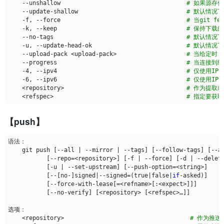
    --unshallow                                    
# 如果源存
    --update-shallow                               
# 默认情况下
    -f, --force                                    
# 当git f
    -k, --keep                                     
# 保持下载
    --no-tags                                      
# 默认情况
    -u, --update-head-ok                           
# 默认情况下
    --upload-pack <upload-pack>                    
# 当给定时，
    --progress                                     
# 当连接到
    -4, --ipv4                                     
# 仅使用IP
    -6, --ipv6                                     
# 仅使用IP
    <repository>                                   
# 作为提取
    <refspec>                                      
# 指定要获
【push】
    git push 
[
--all 
|
 --mirror 
|
 --tags
]
[
--follow-tags
]
[
--a
[
--repo
=
<repository>
]
[
-f 
|
 --force
]
[
-d 
|
 --delet
[
-u 
|
 --set-upstream
]
[
--push-option
=
<string>
]
[
--
[
no-
]
signed
|
--signed
=(
true
|
false
|
if
-asked
)]
[
--force-with-lease
[=
<refname>
[
:<expect>
]]]
[
--no-verify
]
[
<repository> 
[
<refspec>…​
]]
    <repository>                                    
# 作为推送