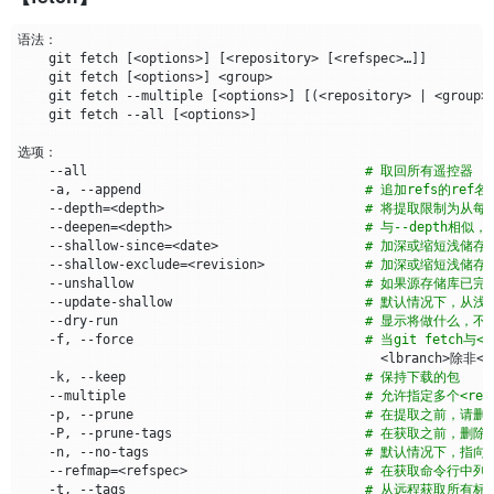
    git fetch 
[
<options>
]
[
<repository> 
[
<refspec>…​
]]
    git fetch 
[
<options>
]
    git fetch --multiple 
[
<options>
]
[(
<repository> 
|
 <group>
    git fetch --all 
[
<options>
]
    --all                                    
# 取回所有遥控器
    -a, --append                             
# 追加refs的ref
    --depth
=
<depth>                          
# 将提取限制为从每
    --deepen
=
<depth>                         
# 与--depth
    --shallow-since
=
<date>                   
# 加深或缩短浅储存
    --shallow-exclude
=
<revision>             
# 加深或缩短浅储
    --unshallow                              
# 如果源存储库已
    --update-shallow                         
# 默认情况下，从浅仓库
    --dry-run                                
# 显示将做什么，不
    -f, --force                              
# 当git fetch与
    -k, --keep                               
# 保持下载的包
    --multiple                               
# 允许指定多个<repo
    -p, --prune                              
# 在提取之前，请删
    -P, --prune-tags                         
# 在获取之前，删除
    -n, --no-tags                            
# 默认情况下，指向
    --refmap
=
<refspec>                       
# 在获取命令行中列出
    -t, --tags                               
# 从远程获取所有标