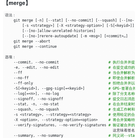
【merge】
    git merge 
[
-n
]
[
--stat
]
[
--no-commit
]
[
--squash
]
[
--
[
no-
]
[
-s <strategy>
]
[
-X <strategy-option>
]
[
-S
[
<keyid>
]]
[
--
[
no-
]
allow-unrelated-histories
]
[
--
[
no-
]
rerere-autoupdate
]
[
-m <msg>
]
[
<commit>…​
]
    --commit, --no-commit                       
# 执行合并并提交
    -e, --edit, --no-edit                       
# 在提交成功的
    --ff                                        
# 当合并解析为
    --no-ff                                     
# 即使合并解析
    --ff-only                                   
# 拒绝合并并以
    -S
[
<keyid>
]
, --gpg-sign
[=
<keyid>
]
# GPG-签署合并
    --log
[=
<n>
]
, --no-log                       
# 除了分支名称
    --signoff, --no-signoff                     
# 提交日志消息结尾
    --stat, -n, --no-stat                       
# 在合并结束时显示
    --squash, --no-squash                       
# 生成工作树和索
    -s <strategy>, --strategy
=
<strategy>        
# 使用给定的合
    -X <option>, --strategy-option
=
<option>     
# 将合并策略特
    --verify-signatures, --no-verify-signatures 
# 验证被合并的
    --summary, --no-summary                     
# 同义词--sta