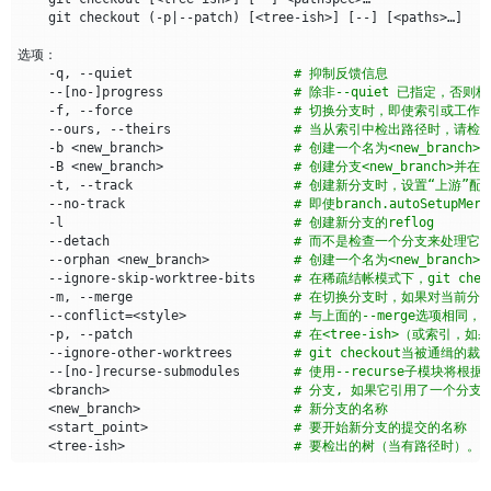
    git checkout 
(
-p
|
--patch
)
[
<tree-ish>
]
[
--
]
[
<paths>…​
]
    -q, --quiet                     
# 抑制反馈信息
    --
[
no-
]
progress                 
# 除非--quiet 已指定，
    -f, --force                     
# 切换分支时，即使索引或工作树
    --ours, --theirs                
# 当从索引中检出路径时，请检查第
    -b <new_branch>                 
# 创建一个名为<new_branch>
    -B <new_branch>                 
# 创建分支<new_branch>并在<
    -t, --track                     
# 创建新分支时，设置“上游”配
    --no-track                      
# 即使branch.autoSetup
    -l                              
# 创建新分支的reflog
    --detach                        
# 而不是检查一个分支来处理它
    --orphan <new_branch>           
# 创建一个名为<new_branch
    --ignore-skip-worktree-bits     
# 在稀疏结帐模式下，git check
    -m, --merge                     
# 在切换分支时，如果对当前分
    --conflict
=
<style>              
# 与上面的--merge选项相同，
    -p, --patch                     
# 在<tree-ish>（或索引
    --ignore-other-worktrees        
# git checkout当被
    --
[
no-
]
recurse-submodules       
# 使用--recurse子模块
    <branch>                        
# 分支, 如果它引用了一个分支（
    <new_branch>                    
# 新分支的名称
    <start_point>                   
# 要开始新分支的提交的名称
    <tree-ish>                      
# 要检出的树（当有路径时）。