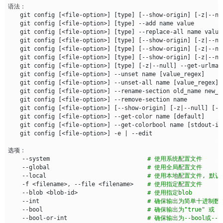
　　git config 
[
<file-option>
]
[
type
]
[
--show-origin
]
[
-z
|
--nu
　　git config 
[
<file-option>
]
[
type
]
　　git config 
[
<file-option>
]
[
type
]
 --replace-all name value
　　git config 
[
<file-option>
]
[
type
]
[
--show-origin
]
[
-z
|
--nu
　　git config 
[
<file-option>
]
[
type
]
[
--show-origin
]
[
-z
|
--nu
　　git config 
[
<file-option>
]
[
type
]
[
--show-origin
]
[
-z
|
--nu
　　git config 
[
<file-option>
]
[
type
]
[
-z
|
--null
]
　　git config 
[
<file-option>
]
 --unset name 
[
value_regex
]
　　git config 
[
<file-option>
]
 --unset-all name 
[
value_regex
]
　　git config 
[
<file-option>
]
　　git config 
[
<file-option>
]
　　git config 
[
<file-option>
]
[
--show-origin
]
[
-z
|
--null
]
[
--
　　git config 
[
<file-option>
]
 --get-color name 
[
default
]
　　git config 
[
<file-option>
]
 --get-colorbool name 
[
stdout-is
　　git config 
[
<file-option>
]
 -e 
|
    --system                            
# 使用系统配置文件
    --global                            
# 使用全局配置文件
    --local                             
# 使用本地配置文件, 默认
    -f <filename>, --file <filename>    
# 使用指定配置文件
    --blob <blob-id>                    
# 使用指定blob
    --int                               
# 确保输出为简单十进制数
    --bool                              
# 确保输出为"true" 或 
    --bool-or-int                       
# 确保输出为--bool或--