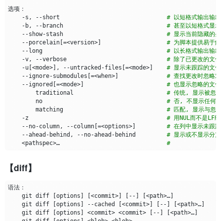
    -s, --short                               
# 以短格式输出输出
    -b, --branch                              
# 甚至以短格式显
    --show-stash                              
# 显示当前隐藏的
    --porcelain
[=
<version>
]
# 为脚本提供易于
    --long                                    
# 以长格式输出输出
    -v, --verbose                             
# 除了已更改的文
    -u
[
<mode>
]
, --untracked-files
[=
<mode>
]
# 显示未跟踪的文件
    --ignore-submodules
[=
<when>
]
# 查找更改时忽略对子模
    --ignored
[=
<mode>
]
# 也显示忽略的文件
        traditional                           
# 传统, 显示被忽略
        no                                    
# 否, 不显示任何
        matching                              
# 匹配, 显示与
    -z                                        
# 用NUL而不是LF
    --no-column, --column
[=
<options>
]
# 在列中显示未跟
    --ahead-behind, --no-ahead-behind         
# 显示或不显示分支
    <pathspec>…​                               
#
【diff】
    git diff 
[
options
]
[
<commit>
]
[
--
]
[
<path>…​
]
    git diff 
[
options
]
 --cached 
[
<commit>
]
[
--
]
[
<path>…​
]
    git diff 
[
options
]
 <commit> <commit> 
[
--
]
[
<path>…​
]
    git diff 
[
options
]