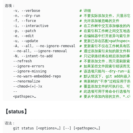
    -v, --verbose                   
# 详细
    -n, --dry-run                   
# 不要实际添加文件, 只显示它
    -f, --force                     
# 允许添加被忽略的文件
    -i, --interactive               
# 在工作树中交互添加修改的内
    -p, --patch                     
# 在索引和工作树之间交互地选
    -e, --edit                      
# 在编辑器中打开差异与索引并
    -u, --update                    
# 更新已存在匹配<pathsp
    -A, --all, --no-ignore-removal  
# 更新索引不仅在工作树具有匹配
    --no-all, --ignore-removal      
# 通过添加索引未知的新文件和工
    -N, --intent-to-add             
# 只记录路径将在稍后添加的事
    --refresh                       
# 不要添加文件，而只需刷新索引中
    --ignore-errors                 
# 如果某些文件因索引错误而无
    --ignore-missing                
# 该选项只能与--dry-ru
    --no-warn-embedded-repo         
# 默认情况下, git add向嵌
    --renormalize                   
# 将新鲜的"干净"过程应用于所
    --chmod
=(
+
|
-
)
x                  
# 覆盖添加文件的可执行位。可
    --                              
# 此选项可用于将命令行选项与
    <pathspec>…                     
# 要从中添加内容的文件。*.c可
【status】
    git status 
[
<options>…​
]
[
--
]
[
<pathspec>…​
]