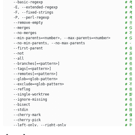
    --basic-regexp                                       
# 
    -E, --extended-regexp                                
# 
    -F, --fixed-strings                                  
# 
    -P, --perl-regexp                                    
# 考
    --remove-empty                                       
# 
    --merges                                             
# 仅
    --no-merges                                          
# 不
    --min-parents
=
<number>, --max-parents
=
<number>       
# 
    --no-min-parents, --no-max-parents                   
# -
    --first-parent                                       
# 
    --not                                                
# 反
    --all                                                
# 假
    --branches
[=
<pattern>
]
# 假
    --tags
[=
<pattern>
]
# 假
    --remotes
[=
<pattern>
]
# 假
    --glob
=
<glob-pattern>                                
# 假
    --exclude
=
<glob-pattern>                             
# 不
    --reflog                                             
# 假
    --single-worktree                                    
# 默
    --ignore-missing                                     
# 
    --bisect                                             
# 假
    --stdin                                              
# 
    --cherry-mark                                        
# 像
    --cherry-pick                                        
# 
    --left-only, --right-only                            
# 列
    --cherry                                             
# 的