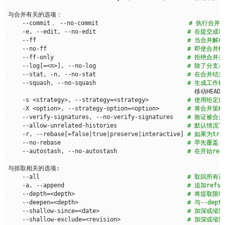
    --commit， --no-commit      　　　　　　　　      
# 执行合并
    -e, --edit, --no-edit                          
# 在提交成
    --ff                                           
# 当合并解
    --no-ff                                        
# 即使合并
    --ff-only                                      
# 拒绝合并
    --log
[=
<n>
]
, --no-log                          
# 除了分支
    --stat, -n, --no-stat                          
# 在合并结束时
    --squash, --no-squash                          
# 生成工作
                                                     移动HEA
    -s <strategy>, --strategy
=
<strategy>           
# 使用给定
    -X <option>, --strategy-option
=
<option>        
# 将合并策
    --verify-signatures, --no-verify-signatures    
# 验证被合
    --allow-unrelated-histories                    
# 默认情况下
    -r, --rebase
[=
false
|
true
|
preserve
|
interactive
]
# 如果为t
    --no-rebase                                    
# 早先覆盖--
    --autostash, --no-autostash                    
# 在开始r
    --all                                          
# 取回所有
    -a, --append                                   
# 追加refs
    --depth
=
<depth>                                
# 将提取限
    --deepen
=
<depth>                               
# 与--d
    --shallow-since
=
<date>                         
# 加深或缩
    --shallow-exclude
=
<revision>                   
# 加深或缩