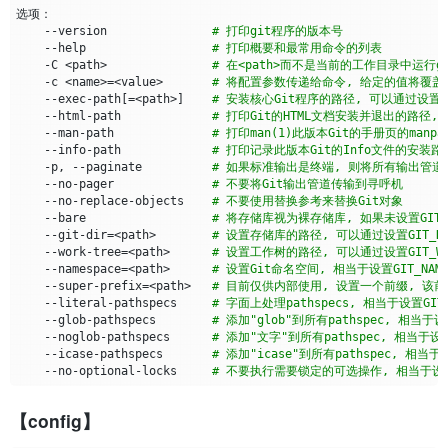
    --version               
# 打印git程序的版本号
    --help                  
# 打印概要和最常用命令的列表
    -C <path>               
# 在<path>而不是当前的工作目录中运行gi
    -c <name>
=
<value>       
# 将配置参数传递给命令, 给定的值将覆
    --exec-path
[=
<path>
]
# 安装核心Git程序的路径, 可以通过设置G
    --html-path             
# 打印Git的HTML文档安装并退出的路径,
    --man-path              
# 打印man(1)此版本Git的手册页的manpa
    --info-path             
# 打印记录此版本Git的Info文件的安装
    -p, --paginate          
# 如果标准输出是终端, 则将所有输出管道更少
    --no-pager              
# 不要将Git输出管道传输到寻呼机
    --no-replace-objects    
# 不要使用替换参考来替换Git对象
    --bare                  
# 将存储库视为裸存储库, 如果未设置GIT
    --git-dir
=
<path>        
# 设置存储库的路径, 可以通过设置GIT_
    --work-tree
=
<path>      
# 设置工作树的路径, 可以通过设置GIT_W
    --namespace
=
<path>      
# 设置Git命名空间, 相当于设置GIT_NAM
    --super-prefix
=
<path>   
# 目前仅供内部使用, 设置一个前缀, 
    --literal-pathspecs     
# 字面上处理pathspecs, 相当于设置GIT_L
    --glob-pathspecs        
# 添加"glob"到所有pathspec, 相当于设置
    --noglob-pathspecs      
# 添加"文字"到所有pathspec, 相当于设置GI
    --icase-pathspecs       
# 添加"icase"到所有pathspec, 相当于设置
    --no-optional-locks     
# 不要执行需要锁定的可选操作, 相当于设置GIT
【config】