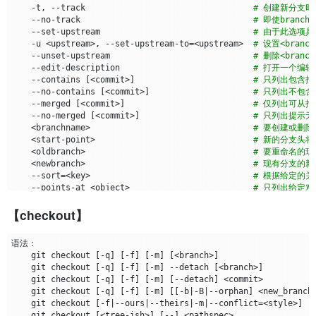
    -t, --track                                  
# 创建新分支时，
    --no-track                                   
# 即使branch
    --set-upstream                               
# 由于此选项具有
    -u <upstream>, --set-upstream-to
=
<upstream>  
# 设置<bran
    --unset-upstream                             
# 删除<bra
    --edit-description                           
# 打开一个编辑
    --contains 
[
<commit>
]
# 只列出包含指
    --no-contains 
[
<commit>
]
# 只列出不包含
    --merged 
[
<commit>
]
# 仅列出可从指
    --no-merged 
[
<commit>
]
# 只列出提示无
    <branchname>                                 
# 要创建或删
    <start-point>                                
# 新的分支头
    <oldbranch>                                  
# 要重命名的现
    <newbranch>                                  
# 现有分支的新
    --sort
=
<key>                                 
# 根据给定的
    --points-at <object>                         
# 只列出给定
    --format <format>                            
# 从显示的分支r
【checkout】
    git checkout 
[
-q
]
[
-f
]
[
-m
]
[
<branch>
]
    git checkout 
[
-q
]
[
-f
]
[
-m
]
 --detach 
[
<branch>
]
    git checkout 
[
-q
]
[
-f
]
[
-m
]
[
--detach
]
    git checkout 
[
-q
]
[
-f
]
[
-m
]
[[
-b
|
-B
|
--orphan
]
 <new_branch
    git checkout 
[
-f
|
--ours
|
--theirs
|
-m
|
--conflict
=
<style>
]
[
    git checkout 
[
<tree-ish>
]
[
--
]