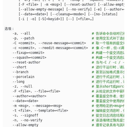
    -l<num>                                             
# 在
[
-F <file> 
|
 -m <msg>
]
[
--reset-author
]
[
--allow-empty
    --diff-filter
=[(
A
|
C
|
D
|
M
|
R
|
T
|
U
|
X
|
B
)
…​
[
*
]]
# 选择
[
--allow-empty-message
]
[
--no-verify
]
[
-e
]
[
--author
=
<
                                                      
[
--date
=
<date>
]
[
--cleanup
=
<mode>
]
[
--
[
no-
]
status
]
    -S<string>                                          
# 查
[
-i 
|
 -o
]
[
-S
[
<keyid>
]]
[
--
]
[
<file>…​
]
    -G<regex>                                           
# 寻
    --pickaxe-all                                       
# 当
    --pickaxe-regex                                     
# 将给
    -a, --all                               
# 告诉命令自动对已
    -O<orderfile>                                       
# 控
    -p, --patch                             
# 使用交互式补丁选
    -R                                                  
# 交
    -C <commit>, --reuse-message
=
<commit>   
# 取一个现有的提交
    --relative
[=
<path>
]
# 从
    -c <commit>, --reedit-message
=
<commit>  
# 像-C一样，但-c
    -a, --text                                          
# 将
    --fixup
=
<commit>                        
# 构建一个提交消息以供
    --ignore-space-at-eol                               
# 忽
    --squash
=
<commit>                       
# 构建一个提交消息以供
    -b, --ignore-space-change                           
# 忽
    --reset-author                          
# 当与-C / -c
    -w, --ignore-all-space                              
# 比
    --short                                 
# 进行干运行时，请
    --ignore-blank-lines                                
# 忽
    --branch                                
# 甚至以短格式显示
    --inter-hunk-context
=
<lines>                        
# 显
    --porcelain                             
# 进行干式运行时，
    -W, --function-context                              
# 显
    --long                                  
# 进行干式运行时，
    --exit-code                                         
# 用
    -z, --null                              
# 显示short或po
    --quiet                                             
# 禁用
    -F <file>, --file
=
<file>                
# 从给定的文件中获
    --ext-diff                                          
# 允
    --author
=
<author>                       
# 覆盖提交作者。使用标准
    --no-ext-diff                                       
# 禁
    --date
=
<date>                           
# 覆盖提交中使用的
    --textconv, --no-textconv                           
# 在
    -m <msg>, --message
=
<msg>               
# 使用给定的<msg>
    --ignore-submodules
[=
<when>
]
# 忽略
    -t <file>, --template
=
<file>            
# 编辑提交消息时，
    --src-prefix
=
<prefix>                               
# 显
    -s, --signoff                           
# 提交日志消息结尾处的
    --dst-prefix
=
<prefix>                               
# 显
    -n, --no-verify                         
# 该选项绕过预先提交
    --no-prefix                                         
# 不
    --allow-empty                           
# 通常记录具有与其
    --line-prefix
=
<prefix>                              
# 为