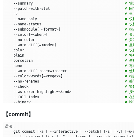
    --summary                                           
# 输
    --patch-with-stat                                   
# 同义词
    -z                                                  
# 当-
    --name-only                                         
# 仅
    --name-status                                       
# 仅
    --submodule
[=
<format>
]
# 指
    --color
[=
<when>
]
# 显
    --no-color                                          
# 关
    --word-diff
[=
<mode>
]
# 显
    color                                               
# 仅
    plain                                               
# 将
    porcelain                                           
# 使
    none                                                
# 再
    --word-diff-regex
=
<regex>                           
# 使
    --color-words
[=
<regex>
]
# 相当
    --no-renames                                        
# 关
    --check                                             
# 警
    --ws-error-highlight
=
<kind>                         
# 按<
    --full-index                                        
# 在
    --binary                                            
# 除了
    --abbrev
[=
<n>
]
# 不
【commit】
    -B
[
<n>
][
/<m>
]
, --break-rewrites
[=[
<n>
][
/<m>
]]
# 将
    -M
[
<n>
]
, --find-renames
[=
<n>
]
# 检
    -C
[
<n>
]
, --find-copies
[=
<n>
]
# 检
    --find-copies-harder                                
# 出
    git commit 
[
-a 
|
 --interactive 
|
 --patch
]
[
-s
]
[
-v
]
[
-u<m
    -D, --irreversible-delete                           
# 省
[
--dry-run
]
[(
-c 
|
 -C 
|
 --fixup 
|
 --squash
)
 <commit>
]