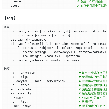
    create                                 
# 创建一个存储条目（
    store                                  
# 在存储引用中存储通过
    --pretty
[=
<format>
]
, --format
=
<format>               
# 漂
    --abbrev-commit                                      
# 
    --no-abbrev-commit                                   
# 显
【tag】
    --oneline                                            
# 这是
    --encoding
=
<encoding>                                
# 
    --expand-tabs
=
<n>, --expand-tabs, --no-expand-tabs   
# 
    git tag 
[
-a 
|
 -s 
|
 -u <keyid>
]
[
-f
]
[
-m <msg> 
|
 -F <file>
    --notes
[=
<treeish>
]
# 
        <tagname> 
[
<commit> 
|
 <object>
]
    --no-notes                                           
# 不
    --show-signature                                     
# 通
    git tag 
[
-n
[
<num>
]]
 -l 
[
--contains <commit>
]
[
--no-contai
    --relative-date                                      
# 的同
[
--points-at <object>
]
[
--column
[=
<options>
]
|
 --no-c
    --date
=
<format>                                      
# 仅
[
--create-reflog
]
[
--sort
=
<key>
]
[
--format
=
<format>
]
    --parents                                            
# 也
[
--
[
no-
]
merged 
[
<commit>
]]
[
<pattern>…​
]
    --children                                           
# 也
    git tag -v 
[
--format
=
<format>
]
    --left-right                                         
# 标
    --graph                                              
# 
    --show-linear-break
[=
<barrier>
]
# 
    -a, --annotate                          
# 制作一个未签名的
    -s, --sign                              
# 使用默认的电子邮件
    -u <keyid>, --local-user
=
<keyid>        
# 使用给定的密钥创建
    -c                                                   
# 
    -f, --force                             
# 用给定名称替换现
    --cc                                                 
# 
    -d, --delete                            
# 用给定名称删除现有
    -m                                                   
# 
    -v, --verify                            
# 验证给定标签名称的
    -r                                                   
# 显
    -n<num>                                 
# <num>指定在使用
    -t                                                   
# 在
    -l, --list                              
# 列表标签
    --sort
=
<key>                            
# 根据给定的关键字