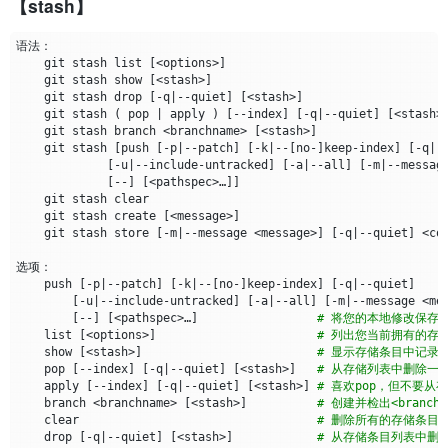
【stash】
    -g, --walk-reflogs                                   
# 而
    --merge                                              
# 
    --boundary                                           
# 
    git stash list 
[
<options>
]
    git stash show 
[
<stash>
]
    git stash drop 
[
-q
|
--quiet
]
[
<stash>
]
    <paths>                                              
# 提
    git stash 
(
 pop 
|
 apply 
)
[
--index
]
[
-q
|
--quiet
]
[
<stash>
    --simplify-by-decoration                             
# 
    git stash branch <branchname> 
[
<stash>
]
        Default mode                                     
# 
    git stash 
[
push 
[
-p
|
--patch
]
[
-k
|
--
[
no-
]
keep-index
]
[
-q
|
-
        --full-history                                   
# 
[
-u
|
--include-untracked
]
[
-a
|
--all
]
[
-m
|
--messag
        --dense                                          
# 
[
--
]
[
<pathspec>…​
]]
        --sparse                                         
# 
        --simplify-merges                                
# 附
    git stash create 
[
<message>
]
        --ancestry-path                                  
# 当
    git stash store 
[
-m
|
--message <message>
]
[
-q
|
--quiet
]
    push 
[
-p
|
--patch
]
[
-k
|
--
[
no-
]
keep-index
]
[
-q
|
--quiet
]
    --date-order                                         
# 
[
-u
|
--include-untracked
]
[
-a
|
--all
]
[
-m
|
--message <me
    --author-date-order                                  
# 
[
--
]
[
<pathspec>…​
]
# 将您的本地修改保存
    --topo-order                                         
# 
    list 
[
<options>
]
# 列出您当前拥有的存
    --reverse                                            
# 以
    show 
[
<stash>
]
# 显示存储条目中记录
    pop 
[
--index
]
[
-q
|
--quiet
]
[
<stash>
]
# 从存储列表中删除一个
    apply 
[
--index
]
[
-q
|
--quiet
]
[
<stash>
]
# 喜欢pop，但不要从存储
    --no-walk
[=(
sorted
|
unsorted
)]
# 只
    branch <branchname> 
[
<stash>
]
# 创建并检出<branc
    clear                                  
# 删除所有的存储条目
    --do-walk                                            
# 覆
    drop 
[
-q
|
--quiet
]
[
<stash>
]
# 从存储条目列表中删