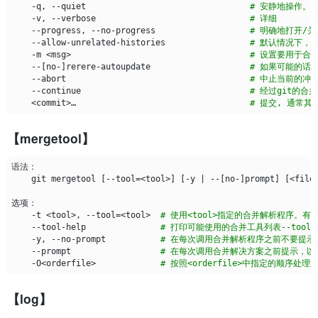
    -q, --quiet                                 
# 安静地操作。意
    -v, --verbose                               
# 详细
    --progress, --no-progress                   
# 明确地打开/
    --allow-unrelated-histories                 
# 默认情况下，g
    -m <msg>                                    
# 设置要用于合
    --
[
no-
]
rerere-autoupdate                    
# 如果可能的话
    --abort                                     
# 中止当前的冲
    --continue                                  
# 经过git的合
    <commit>…​                                   
# 提交, 通常其
【mergetool】
    git mergetool 
[
--tool
=
<tool>
]
[
-y 
|
 --
[
no-
]
prompt
]
[
<file>
    -t <tool>, --tool
=
<tool>  
# 使用<tool>指定的合并解析程序。有效值包括e
    --tool-help               
# 打印可能使用的合并工具列表--tool
    -y, --no-prompt           
# 在每次调用合并解析程序之前不要提示。如
    --prompt                  
# 在每次调用合并解决方案之前提示，以
    -O<orderfile>             
# 按照<orderfile>中指定的顺序处理
【log】