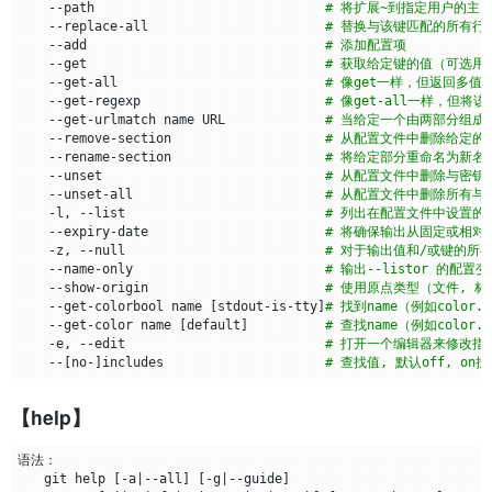
    --path                              
# 将扩展~到指定用户的主目录
    --replace-all                       
# 替换与该键匹配的所有行
    --add                               
# 添加配置项
    --get                               
# 获取给定键的值（可选用
    --get-all                           
# 像get一样，但返回多值
    --get-regexp                        
# 像get-all一样，但
    --get-urlmatch name URL             
# 当给定一个由两部分组成的名
    --remove-section                    
# 从配置文件中删除给定的
    --rename-section                    
# 将给定部分重命名为新名
    --unset                             
# 从配置文件中删除与密钥
    --unset-all                         
# 从配置文件中删除所有与
    -l, --list                          
# 列出在配置文件中设置的
    --expiry-date                       
# 将确保输出从固定或相对
    -z, --null                          
# 对于输出值和/或键的所
    --name-only                         
# 输出--listor 的配置变
    --show-origin                       
# 使用原点类型（文件, 标
    --get-colorbool name 
[
stdout-is-tty
]
# 找到name（例如color.
    --get-color name 
[
default
]
# 查找name（例如colo
    -e, --edit                          
# 打开一个编辑器来修改指定的
    --
[
no-
]
includes                     
# 查找值, 默认off, on
【help】
　　git 
help
[
-a
|
--all
]
[
-g
|
--guide
]