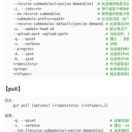
    --recurse-submodules
[=
yes
|
on-demand
|
no
]
# 此选项控制是否以
    -j, --jobs
=
<n>                           
# 用于提取子模块的
    --no-recurse-submodules                  
# 禁用递归获取子模块（
    --submodule-prefix
=
<path>                
# 在信息消息（如“获
    --recurse-submodules-default
=[
yes
|
on-demand
]
# 此选项在内部用
    -u, --update-head-ok                         
# 默认情况下，
    --upload-pack <upload-pack>                  
# 当给定时，并且
    -q, --quiet                                  
# 通过 - 安静
    -v, --verbose                                
# 详细
    --progress                                   
# 当连接到终
    -4, --ipv4                                   
# 仅使用IPv4
    -6, --ipv6                                   
# 仅使用IPv6
    <repository>                                 
# 作为提取或拉
    <group>                                      
# 名称指的是存
    <refspec>                                    
# 指定要获取
【pull】
    git pull 
[
options
]
[
<repository> 
[
<refspec>…​
]]
    -q, --quiet                                    
# 这被传递给
    -v, --verbose                                  
# 通过--verb
    --
[
no-
]
recurse-submodules
[=
yes
|
on-demand
|
no
]
# 该选项控