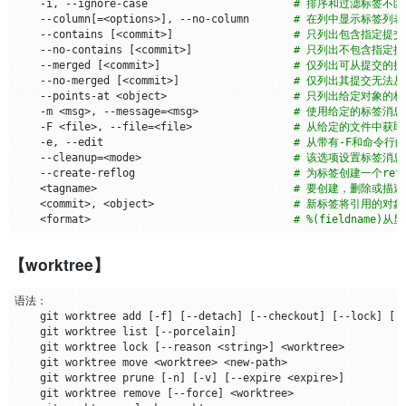
    -i, --ignore-case                       
# 排序和过滤标签不
    --column
[=
<options>
]
, --no-column       
# 在列中显示标签列表
    --contains 
[
<commit>
]
# 只列出包含指定提交
    --no-contains 
[
<commit>
]
# 只列出不包含指定提
    --merged 
[
<commit>
]
# 仅列出可从提交的提交
    --no-merged 
[
<commit>
]
# 仅列出其提交无法从
    --points-at <object>                    
# 只列出给定对象的标签
    -m <msg>, --message
=
<msg>               
# 使用给定的标签消
    -F <file>, --file
=
<file>                
# 从给定的文件中获
    -e, --edit                              
# 从带有-F和命令行
    --cleanup
=
<mode>                        
# 该选项设置标签消
    --create-reflog                         
# 为标签创建一个refl
    <tagname>                               
# 要创建，删除或描
    <commit>, <object>                      
# 新标签将引用的对象
    <format>                                
# %(fieldnam
【worktree】
    git worktree add 
[
-f
]
[
--detach
]
[
--checkout
]
[
--lock
]
[
-
    git worktree list 
[
--porcelain
]
    git worktree lock 
[
--reason <string>
]
    git worktree prune 
[
-n
]
[
-v
]
[
--expire <expire>
]
    git worktree remove 
[
--force
]