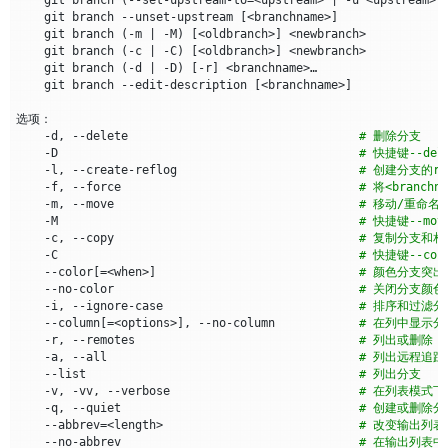
    git branch 
(
--set-upstream-to
=
<upstream> 
|
 -u <upstream>
)
    git branch --unset-upstream 
[
<branchname>
]
    git branch 
(
-m 
|
 -M
)
[
<oldbranch>
]
    git branch 
(
-c 
|
 -C
)
[
<oldbranch>
]
    git branch 
(
-d 
|
 -D
)
[
-r
]
    git branch --edit-description 
[
<branchname>
]
    -d, --delete                                 
# 删除分支
    -D                                           
# 快捷键--dele
    -l, --create-reflog                          
# 创建分支的re
    -f, --force                                  
# 将<branchn
    -m, --move                                   
# 移动/重命名分
    -M                                           
# 快捷键--move
    -c, --copy                                   
# 复制分支和相应
    -C                                           
# 快捷键--copy
    --color
[=
<when>
]
# 颜色分支突
    --no-color                                   
# 关闭分支颜色
    -i, --ignore-case                            
# 排序和过滤
    --column
[=
<options>
]
, --no-column            
# 在列中显示分
    -r, --remotes                                
# 列出或删除
    -a, --all                                    
# 列出远程追
    --list                                       
# 列出分支
    -v, -vv, --verbose                           
# 在列表模式
    -q, --quiet                                  
# 创建或删除
    --abbrev
=
<length>                            
# 改变输出列表
    --no-abbrev                                  
# 在输出列表中