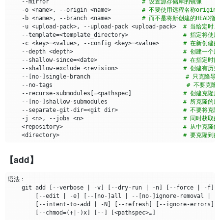
    --mirror                           
# 设置源存储库的镜像
    -o <name>, --origin <name>         
# 不要使用远程名称origin
    -b <name>, --branch <name>         
# 而不是将新创建的HEAD指
    -u <upload-pack>, --upload-pack <upload-pack>  
# 当给定时
    --template
=
<template_directory>                
# 指定将使
    -c <key>
=
<value>, --config <key>
=
<value>       
# 在新创建
    --depth <depth>                                
# 创建一个
    --shallow-since
=
<date>                         
# 在指定时
    --shallow-exclude
=
<revision>                   
# 创建有历
    --
[
no-
]
single-branch　　　　　　　　　　　　　　　  
# 只克隆导
    --no-tags 　　　　　　　　　　　　　　　　　　　　　  
# 不要克隆任
    --recurse-submodules
[=
<pathspec
]
# 创建克隆后
    --
[
no-
]
shallow-submodules                      
# 所克隆的
    --separate-git-dir
=
<git dir>                   
# 不要将克
    -j <n>, --jobs <n>                             
# 同时获取的子
    <repository>                                   
# 从中克隆
    <directory>                                    
# 要克隆到
【add】
    git add 
[
--verbose 
|
 -v
]
[
--dry-run 
|
 -n
]
[
--force 
|
 -f
]
[
--edit 
|
 -e
]
[
--
[
no-
]
all 
|
 --
[
no-
]
ignore-removal 
|
[
[
--intent-to-add 
|
 -N
]
[
--refresh
]
[
--ignore-errors
]
[
--chmod
=(
+
|
-
)
x
]
[
--
]
[
<pathspec>…​
]