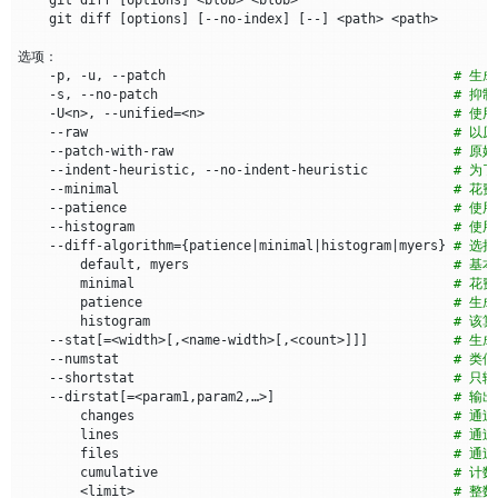
    git diff 
[
options
]
[
--no-index
]
[
--
]
    -p, -u, --patch                                     
# 生
    -s, --no-patch                                      
# 抑
    -U<n>, --unified
=
<n>                                
# 使
    --raw                                               
# 以
    --patch-with-raw                                    
# 原始
    --indent-heuristic, --no-indent-heuristic           
# 为
    --minimal                                           
# 花
    --patience                                          
# 使
    --histogram                                         
# 使
    --diff-algorithm
={
patience
|
minimal
|
histogram
|
myers
}
# 选
        default, myers                                  
# 基本
        minimal                                         
# 花
        patience                                        
# 生
        histogram                                       
# 该
    --stat
[=
<width>
[
,<name-width>
[
,<count>
]]]
# 生成
    --numstat                                           
# 类
    --shortstat                                         
# 只
    --dirstat
[=
<param1,param2,…​>
]
# 输
        changes                                         
# 通
        lines                                           
# 通
        files                                           
# 通
        cumulative                                      
# 计
        <limit>                                         
# 整