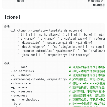
【clone】
    git clone 
[
--template
=
<template_directory>
]
[
-l
]
[
-s
]
[
--no-hardlinks
]
[
-q
]
[
-n
]
[
--bare
]
[
--mirr
[
-o <name>
]
[
-b <name>
]
[
-u <upload-pack>
]
[
--referen
[
--dissociate
]
[
--separate-git-dir <git dir>
]
[
--depth <depth>
]
[
--
[
no-
]
single-branch
]
[
--no-tags
]
[
--recurse-submodules
[=
<pathspec>
]]
[
--
[
no-
]
shallow-s
[
--jobs <n>
]
[
--
]
 <repository> 
[
<directory>
]
    -l, --local                        
# 当克隆的存储库位于本地计算
    --no-hardlinks                     
# 强制从本地文件系统的存储库
    -s, --shared                       
# 当克隆的存储库位于本地计算
    --reference
[
-if-able
]
 <repository> 
# 如存储库位于本地计算机上,
    --dissociate                       
# 借助--referenc
    -q, --quiet                        
# 安静地操作, 进度未报告
    -v, --verbose                      
# 运行详细, 不影响向标准
    --progress                         
# 当连接到终端时，默认情
    -n, --no-checkout                  
# 克隆完成后, 不执行HEAD
    --bare                             
# 制作一个纯粹的 Git存储