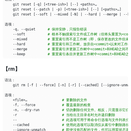
    git reset 
[
-q
]
[
<tree-ish>
]
[
--
]
    git reset 
(
--patch 
|
 -p
)
[
<tree-ish>
]
[
--
]
[
<paths>…​
]
    git reset 
[
--soft 
|
 --mixed 
[
-N
]
|
 --hard 
|
 --merge 
|
 --k
    -q, --quiet      
# 保持安静，只报告错误
    --soft           
# 根本不触摸索引文件或工作树（但将头重置为<com
    --mixed          
# 重置索引而不是工作树（即，保存更改的文件但未
    --hard           
# 重置索引和工作树。放弃自<commit>以来对工
    --merge          
# 重置索引并更新工作树中<commit>和HEAD
    --keep           
# 重置索引条目并更新工作树中<commit>和HEAD
【rm】
    git rm 
[
-f 
|
 --force
]
[
-n
]
[
-r
]
[
--cached
]
[
--ignore-unma
    <file>…​                 
# 要删除的文件
    -f, --force             
# 覆盖最新的检查
    -n, --dry-run           
# 切勿删除任何文件。相反，只需显示它们
    -r                      
# 当给出主目录名时允许递归删除
    --                      
# 此选项可用于将命令行选项与文件列表分
    --cached                
# 使用此选项可以取消仅从索引中删除路径
    --ignore-unmatch        
# 即使没有匹配的文件，也可以用零状态退