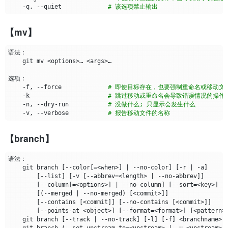
    -q, --quiet             
# 该选项禁止输出
【mv】
    -f, --force             
# 即使目标存在，也要强制重命名或移动文
    -k                      
# 跳过移动或重命名会导致错误情况的操作
    -n, --dry-run           
# 没做什么; 只显示会发生什么
    -v, --verbose           
# 报告移动文件的名称
【branch】
    git branch 
[
--color
[=
<when>
]
|
 --no-color
]
[
-r 
|
 -a
]
[
--list
]
[
-v 
[
--abbrev
=
<length> 
|
 --no-abbrev
]]
[
--column
[=
<options>
]
|
 --no-column
]
[
--sort
=
<key>
]
[(
--merged 
|
 --no-merged
)
[
<commit>
]]
[
--contains 
[
<commit
]]
[
--no-contains 
[
<commit>
]]
[
--points-at <object>
]
[
--format
=
<format>
]
[
<pattern>…
    git branch 
[
--track 
|
 --no-track
]
[
-l
]
[
-f
]
 <branchname> 