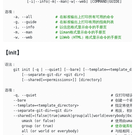
[
-i
|
--info
|
-m
|
--man
|
-w
|
--web
]
[
COMMAND
|
GUIDE
]
    -a, --all           
# 在标准输出上打印所有可用的命令
    -g, --guide         
# 在标准输出上打印有用的指南列表
    -i, --info          
# 以信息格式显示命令的手册页
    -m, --man           
# 以man格式显示命令的手册页
    -w, --web           
# 以Web（HTML）格式显示命令的手册页
【init】
    git init 
[
-q 
|
 --quiet
]
[
--bare
]
[
--template
=
<template_di
[
--separate-git-dir <git dir>
]
[
--shared
[=
<permissions>
]]
[
directory
]
    --template
=
    --separate-git-dir
=
<git dir>        　　　　　　# 相反,
    --shared
[=(
false
|
true
|
umask
|
group
|
all
|
world
|
everybody
|
0xx
umask
(
or 
false
)
                　　　　　　# 使用由umas
        group 
(
or 
true
)
# 使存储库组
        all 
(
or world or everybody
)