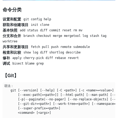
命令分类
设置和配置
git config help
获取和创建项目
init clone
基本快照
add status diff commit reset rm mv
分支和合并
branch checkout merge mergetool log stash tag 
worktree
共享和更新项目
fetch pull push remote submodule
检查和比较
show log diff shortlog describe
修补
apply cherry-pick diff rebase revert
调试
bisect blame grep
【Git】
　　git 
[
--version
]
[
--help
]
[
-C <path>
]
[
-c <name>
=
<value>
]
[
--exec-path
[=
<path>
]]
[
--html-path
]
[
--man-path
]
[
--i
[
-p
|
--paginate
|
--no-pager
]
[
--no-replace-objects
]
[
--b
[
--git-dir
=
<path>
]
[
--work-tree
=
<path>
]
[
--namespace
=
<
[
--super-prefix
=
<path>
]
    　　<command> 
[
<args>
]