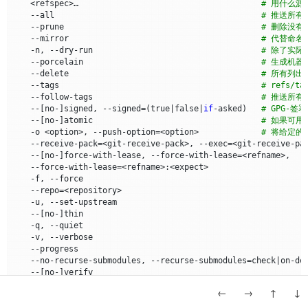
    <refspec>…​                                      
# 用什么
    --all                                           
# 推送所有分
    --prune                                         
# 删除没有
    --mirror                                        
# 代替命名每
    -n, --dry-run                                   
# 除了实
    --porcelain                                     
# 生成机器
    --delete                                        
# 所有列出
    --tags                                          
# refs/
    --follow-tags                                   
# 推送所有
    --
[
no-
]
signed, --signed
=(
true
|
false
|
if
-asked
)
# GPG-
    --
[
no-
]
atomic                                   
# 如果可
    -o <option>, --push-option
=
<option>             
# 将给定
    --receive-pack
=
<git-receive-pack>, --exec
=
<git-receive-pa
    --
[
no-
]
force-with-lease, --force-with-lease
=
    --force-with-lease
=
<refname>:<expect>                    
    -f, --force                                              
    --repo
=
<repository>                                      
    -u, --set-upstream                                       
    --
[
no-
]
thin                                              
    -q, --quiet                                              
    -v, --verbose                                            
    --progress                                               
    --no-recurse-submodules, --recurse-submodules
=
check
|
on-de
    --
[
no-
]
verify                                            
    -4, --ipv4                                               
←
→
↑
↓
    -6, --ipv6                                               