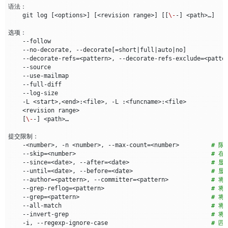
    git log 
[
<options>
]
[
<revision range>
]
[[
\-
-
]
 <path>…​
]
    --follow                                                 
    --no-decorate, --decorate
[=
short
|
full
|
auto
|
no
]
    --decorate-refs
=
<pattern>, --decorate-refs-exclude
=
<patte
    --source                                                 
    --use-mailmap                                            
    --full-diff                                              
    --log-size                                               
    -L <start>,<end>:<file>, -L :<funcname>:<file>           
    <revision range>                                         
[
\-
-
]
 <path>…​                                            
    -<number>, -n <number>, --max-count
=
<number>         
# 
    --skip
=
<number>                                      
# 
    --since
=
<date>, --after
=
<date>                       
# 
    --until
=
<date>, --before
=
<date>                      
# 
    --author
=
<pattern>, --committer
=
<pattern>            
# 
    --grep-reflog
=
<pattern>                              
# 将
    --grep
=
<pattern>                                     
# 
    --all-match                                          
# 将
    --invert-grep                                        
# 将
    -i, --regexp-ignore-case                             
# 