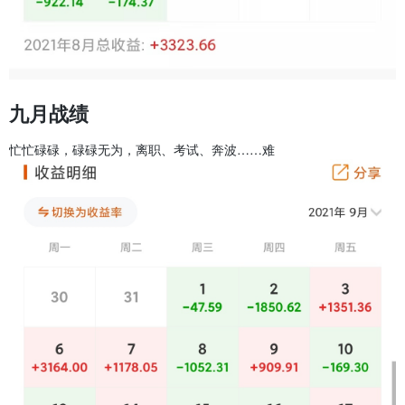
九月战绩
忙忙碌碌，碌碌无为，离职、考试、奔波……难