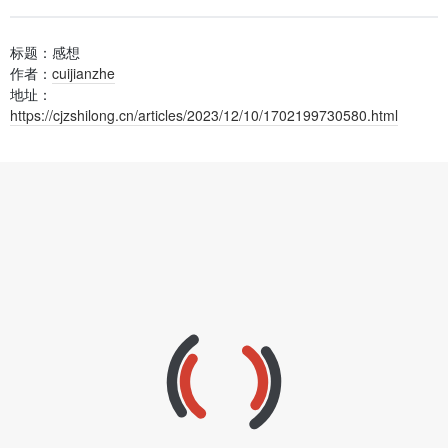
标题：感想
作者：
cuijianzhe
地址：
https://cjzshilong.cn/articles/2023/12/10/1702199730580.html