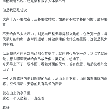
虽然我这么说，还是会有很多人体会不到
但是我还是想说
大家千万不要熬夜，三餐要按时吃，如果有不吃早餐的习惯，最好要
改
不要给自己太大压力，别把自己整天弄得那么焦虑，心放宽一点，每
天最好能抽出一点时间运动，健健康康的比什么都重要，这就是莫大
的幸福。
以后我也不想再对自己那么苛刻了，就想把心放宽一点，到点了就睡
觉，想去哪里玩就给自己放放假，挺好的，想通了。
今天早上下了一场小雨，看着外面的天气，若有所思，然后披着外套
出了门
一个人慢悠悠的走到医院的后山，从山上往下看，山间飘着朦胧的雨
雾，空气清新，安静的只有鸟雀的声音
就在山上的亭子里
这么一个人坐着，一直坐着
真好