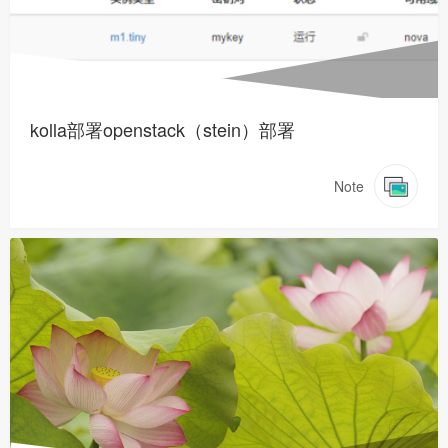
kolla部署openstack（stein）部署
Note