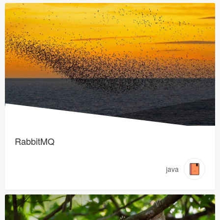
RabbitMQ
java