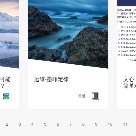
可能
运维-墨菲定律
文心
？
简单
运维
2
3
4
5
6
7
8
9
10
11